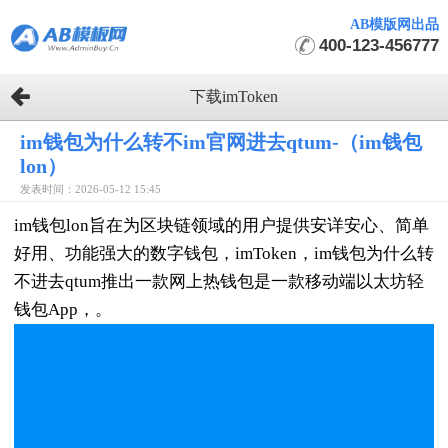
AB模版网出品
400-123-456777
下载imToken
im钱包为什么转不im官网进去qtum-（im钱包
lon）
发表时间：2026-05-12 15:45
im钱包lon旨在为区块链领域的用户提供安详安心、简单
好用、功能强大的数字钱包，imToken，im钱包为什么转
不进去qtum推出一款网上热钱包是一款移动端以太坊轻
钱包App，。