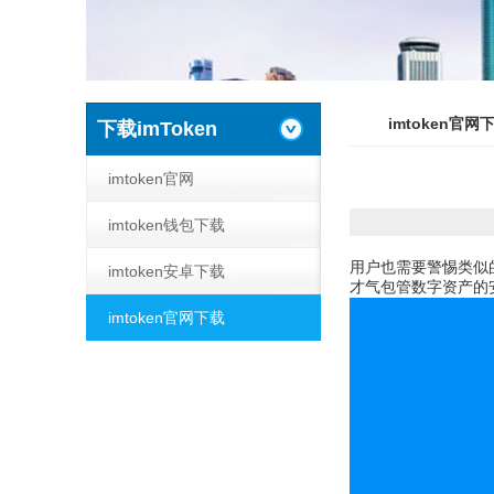
imtoken官网
下载imToken
imtoken官网
imtoken钱包下载
用户也需要警惕类似
imtoken安卓下载
才气包管数字资产的
imtoken官网下载