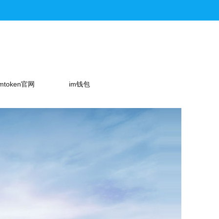
imtoken官网
im钱包