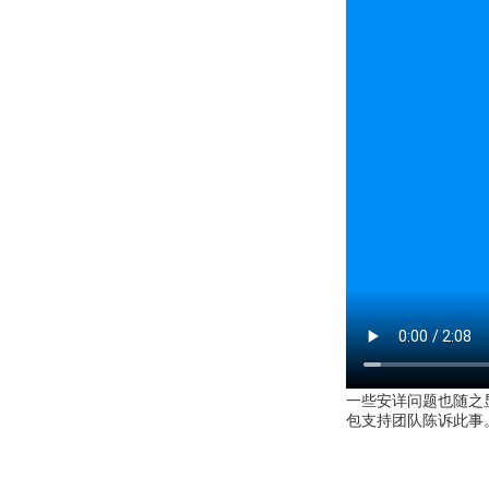
一些安详问题也随之显
包支持团队陈诉此事