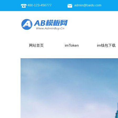
400-123-456777
admin@baidu.com
网站首页
imToken
im钱包下载