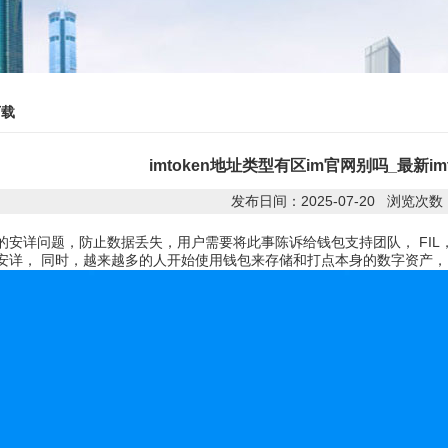
下载
imtoken地址类型有区im官网别吗_最新im
发布日间：2025-07-20 浏览次数
的安详问题，防止数据丢失，用户需要将此事陈诉给钱包支持团队， FIL
安详， 同时，越来越多的人开始使用钱包来存储和打点本身的数字资产，